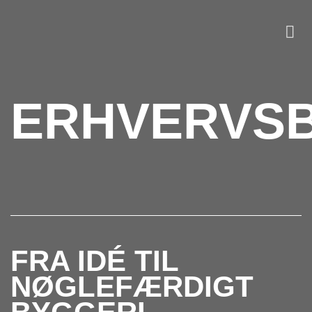
Fortsæt
til
indhold
ERHVERVS
FRA IDÉ TIL
NØGLEFÆRDIGT