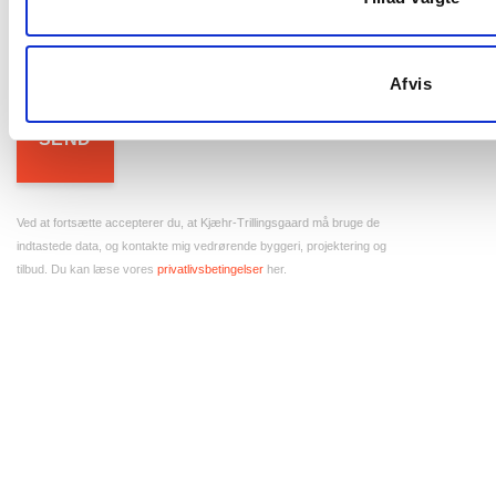
Antal kvm
Afvis
Ved at fortsætte accepterer du, at Kjæhr-Trillingsgaard må bruge de
indtastede data, og kontakte mig vedrørende byggeri, projektering og
tilbud. Du kan læse vores
privatlivsbetingelser
her.