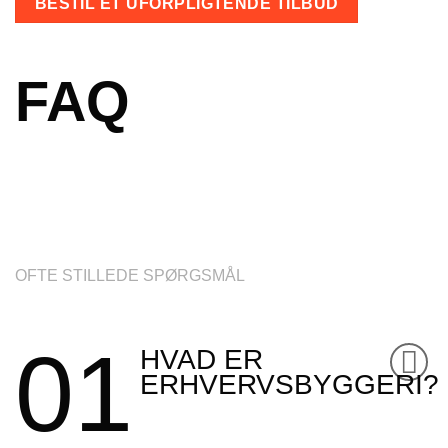
BESTIL ET UFORPLIGTENDE TILBUD
FAQ
OFTE STILLEDE SPØRGSMÅL
01
HVAD ER
ERHVERVSBYGGERI?