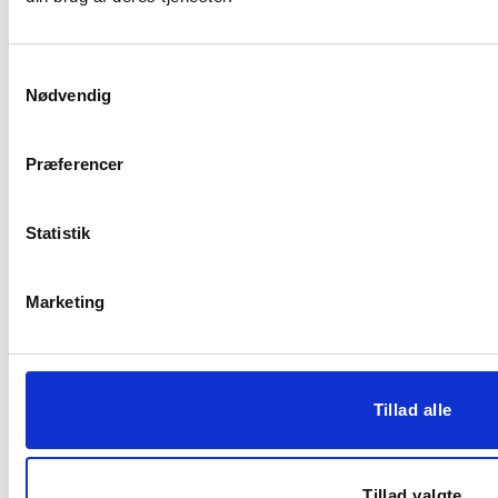
Emailadresse
(Påkrævet)
Samtykkevalg
Telefon
(Påkrævet)
Nødvendig
Firmanavn
(Påkrævet)
Præferencer
Din besked
Statistik
Marketing
Eje, leje eller investering?
Tillad alle
Hvad søger du rådgivning til?
Tillad valgte