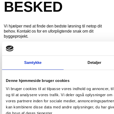
BESKED
Vi hjælper med at finde den bedste løsning til netop dit
behov. Kontakt os for en uforpligtende snak om dit
byggeprojekt.
Udfyld formularen her, eller
ring til os
direkte.
Vi ser frem til at hjælpe dig med dit projekt.
Samtykke
Detaljer
Kontakt os direkte på:
hello@kjaehrtrillingsgaard.dk
+45 75 52 50 33
Denne hjemmeside bruger cookies
Vi bruger cookies til at tilpasse vores indhold og annoncer, til
Fornavn
(Påkrævet)
og til at analysere vores trafik. Vi deler også oplysninger 
vores partnere inden for sociale medier, annonceringspartne
Efternavn
(Påkrævet)
kan kombinere disse data med andre oplysninger, du har give
din brug af deres tjenester.